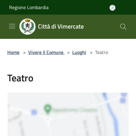
Salta al contenuto principale
Regione Lombardia
Città di Vimercate
Home
>
Vivere il Comune
>
Luoghi
>
Teatro
Teatro