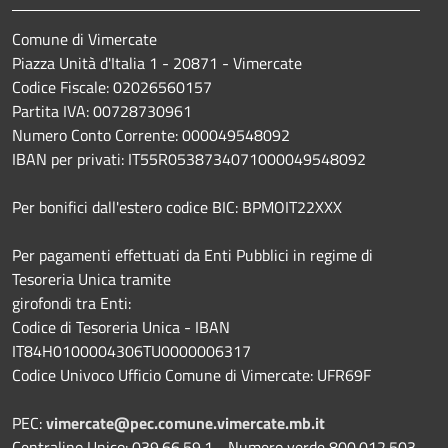
Comune di Vimercate
Piazza Unità d'Italia 1 - 20871 - Vimercate
Codice Fiscale: 02026560157
Partita IVA: 00728730961
Numero Conto Corrente: 000049548092
IBAN per privati: IT55R0538734071000049548092
Per bonifici dall'estero codice BIC: BPMOIT22XXX
Per pagamenti effettuati da Enti Pubblici in regime di
Tesoreria Unica tramite
girofondi tra Enti:
Codice di Tesoreria Unica - IBAN
IT84H0100004306TU0000006317
Codice Univoco Ufficio Comune di Vimercate: UFR69F
PEC:
vimercate@pec.comune.vimercate.mb.it
Centralino Unico: 039.66.59.1 - Numero verde 800.012.503