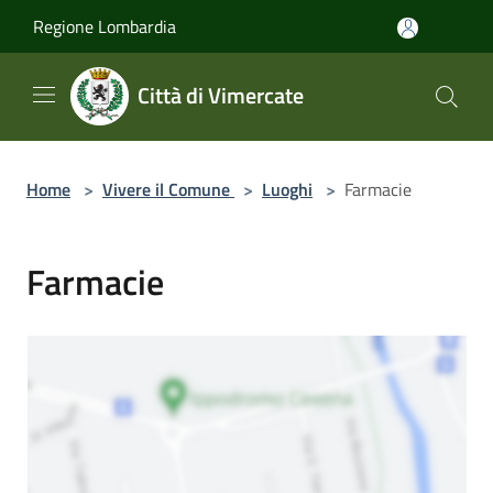
Salta al contenuto principale
Regione Lombardia
Città di Vimercate
Home
>
Vivere il Comune
>
Luoghi
>
Farmacie
Farmacie