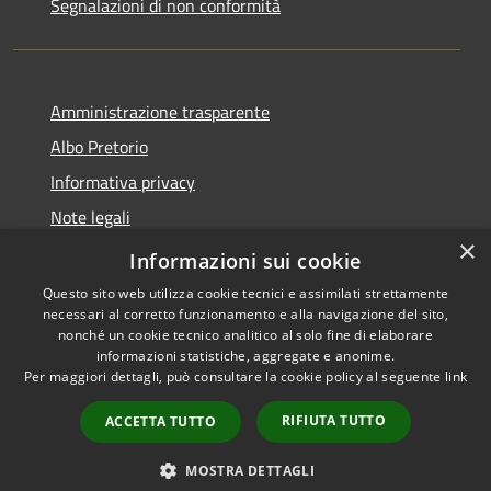
Segnalazioni di non conformità
Amministrazione trasparente
Albo Pretorio
Informativa privacy
Note legali
×
Dichiarazione di accessibilità
Informazioni sui cookie
Questo sito web utilizza cookie tecnici e assimilati strettamente
necessari al corretto funzionamento e alla navigazione del sito,
nonché un cookie tecnico analitico al solo fine di elaborare
informazioni statistiche, aggregate e anonime.
RSS
Copyright © 2026 • Città di
Per maggiori dettagli, può consultare la cookie policy al seguente
link
Accessibilità
Vimercate • Powered by
Privacy
Municipium
Accesso
•
RIFIUTA TUTTO
ACCETTA TUTTO
Cookie
redazione
Mappa del sito
MOSTRA DETTAGLI