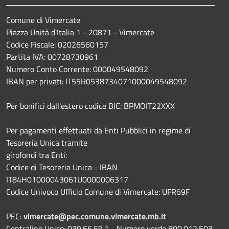
Comune di Vimercate
Piazza Unità d'Italia 1 - 20871 - Vimercate
Codice Fiscale: 02026560157
Partita IVA: 00728730961
Numero Conto Corrente: 000049548092
IBAN per privati: IT55R0538734071000049548092
Per bonifici dall'estero codice BIC: BPMOIT22XXX
Per pagamenti effettuati da Enti Pubblici in regime di
Tesoreria Unica tramite
girofondi tra Enti:
Codice di Tesoreria Unica - IBAN
IT84H0100004306TU0000006317
Codice Univoco Ufficio Comune di Vimercate: UFR69F
PEC:
vimercate@pec.comune.vimercate.mb.it
Centralino Unico: 039.66.59.1 - Numero verde 800.012.503