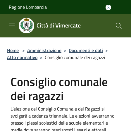
Salta al contenuto principale
Regione Lombardia
Città di Vimercate
Home
>
Amministrazione
>
Documenti e dati
>
Atto normativo
>
Consiglio comunale dei ragazzi
Consiglio comunale
dei ragazzi
L’elezione del Consiglio Comunale dei Ragazzi si
svolgerà a cadenza triennale. Le elezioni avverranno
presso i plessi scolastici delle scuole elementari e
medie dove saranno predisposti i seggi elettorali