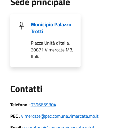
Sede principale
Municipio Palazzo
Trotti
Piazza Unità d'Italia,
20871 Vimercate MB,
Italia
Utili
Contatti
Telefono
:
0396659304
PEC
:
vimercate@pec.comune.vimercate.mb.it
Email
:
segreteria@comune.vimercate.mb.it