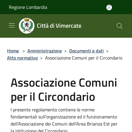
Salta al contenuto principale
Regione Lombardia
Città di Vimercate
Home
>
Amministrazione
>
Documenti e dati
>
Atto normativo
>
Associazione Comuni per il Circondario
Associazione Comuni
per il Circondario
l presente regolamento contiene le norme
fondamentali sull’organizzazione ed il funzionamento
dell’Associazione dei Comuni dell’Area Brianza Est per
la istituzione del Circondario