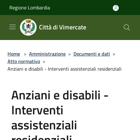
Salta al contenuto principale
Regione Lombardia
Città di Vimercate
Home
>
Amministrazione
>
Documenti e dati
>
Atto normativo
>
Anziani e disabili - Interventi assistenziali residenziali
Anziani e disabili -
Interventi
assistenziali
residenziali