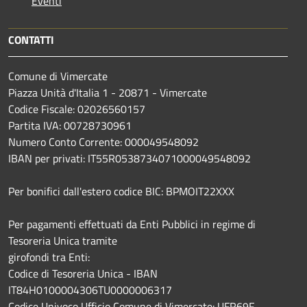
Eventi
CONTATTI
Comune di Vimercate
Piazza Unità d'Italia 1 - 20871 - Vimercate
Codice Fiscale: 02026560157
Partita IVA: 00728730961
Numero Conto Corrente: 000049548092
IBAN per privati: IT55R0538734071000049548092
Per bonifici dall'estero codice BIC: BPMOIT22XXX
Per pagamenti effettuati da Enti Pubblici in regime di
Tesoreria Unica tramite
girofondi tra Enti:
Codice di Tesoreria Unica - IBAN
IT84H0100004306TU0000006317
Codice Univoco Ufficio Comune di Vimercate: UFR69F