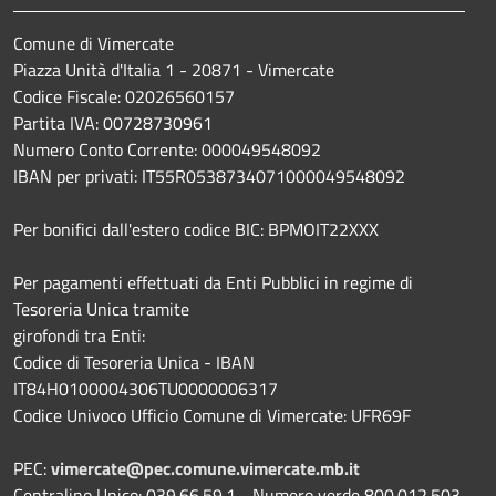
Comune di Vimercate
Piazza Unità d'Italia 1 - 20871 - Vimercate
Codice Fiscale: 02026560157
Partita IVA: 00728730961
Numero Conto Corrente: 000049548092
IBAN per privati: IT55R0538734071000049548092
Per bonifici dall'estero codice BIC: BPMOIT22XXX
Per pagamenti effettuati da Enti Pubblici in regime di
Tesoreria Unica tramite
girofondi tra Enti:
Codice di Tesoreria Unica - IBAN
IT84H0100004306TU0000006317
Codice Univoco Ufficio Comune di Vimercate: UFR69F
PEC:
vimercate@pec.comune.vimercate.mb.it
Centralino Unico: 039.66.59.1 - Numero verde 800.012.503