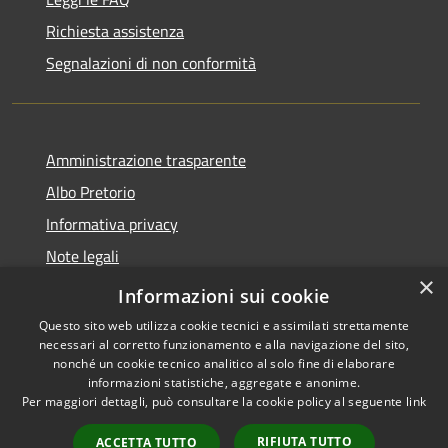
Richiesta assistenza
Segnalazioni di non conformità
Amministrazione trasparente
Albo Pretorio
Informativa privacy
Note legali
×
Dichiarazione di accessibilità
Informazioni sui cookie
Questo sito web utilizza cookie tecnici e assimilati strettamente
necessari al corretto funzionamento e alla navigazione del sito,
nonché un cookie tecnico analitico al solo fine di elaborare
informazioni statistiche, aggregate e anonime.
RSS
Copyright © 2026 • Città di
Per maggiori dettagli, può consultare la cookie policy al seguente
link
Accessibilità
Vimercate • Powered by
Privacy
Municipium
Accesso
•
RIFIUTA TUTTO
ACCETTA TUTTO