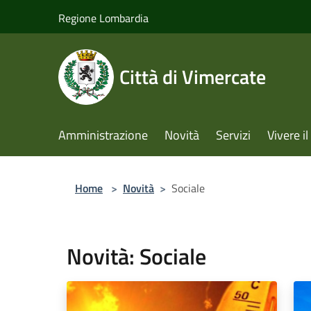
Salta al contenuto principale
Regione Lombardia
Città di Vimercate
Amministrazione
Novità
Servizi
Vivere 
Home
>
Novità
>
Sociale
Novità: Sociale