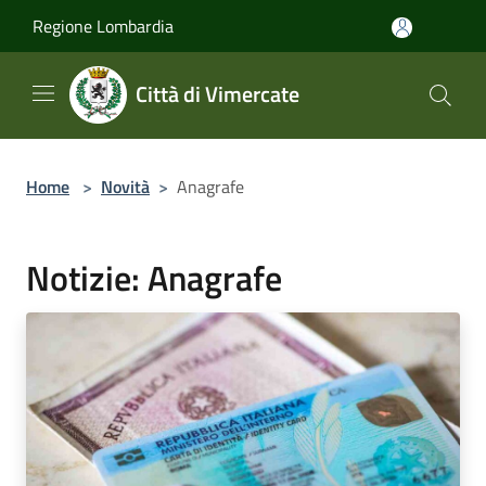
Salta al contenuto principale
Regione Lombardia
Città di Vimercate
Home
>
Novità
>
Anagrafe
Notizie: Anagrafe