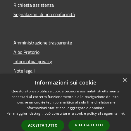
Richiesta assistenza
Segnalazioni di non conformità
Amministrazione trasparente
Albo Pretorio
Informativa privacy
Note legali
×
Dichiarazione di accessibilità
Informazioni sui cookie
Questo sito web utilizza cookie tecnici e assimilati strettamente
necessari al corretto funzionamento e alla navigazione del sito,
nonché un cookie tecnico analitico al solo fine di elaborare
informazioni statistiche, aggregate e anonime.
RSS
Copyright © 2026 • Città di
Per maggiori dettagli, può consultare la cookie policy al seguente
link
Accessibilità
Vimercate • Powered by
Privacy
Municipium
Accesso
•
RIFIUTA TUTTO
ACCETTA TUTTO
Cookie
redazione