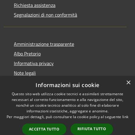
Richiesta assistenza
Segnalazioni di non conformità
Amministrazione trasparente
Albo Pretorio
Informativa privacy
Note legali
×
Dichiarazione di accessibilità
Informazioni sui cookie
Questo sito web utilizza cookie tecnici e assimilati strettamente
necessari al corretto funzionamento e alla navigazione del sito,
nonché un cookie tecnico analitico al solo fine di elaborare
informazioni statistiche, aggregate e anonime.
RSS
Copyright © 2026 • Città di
Per maggiori dettagli, può consultare la cookie policy al seguente
link
Accessibilità
Vimercate • Powered by
Privacy
Municipium
Accesso
•
RIFIUTA TUTTO
ACCETTA TUTTO
Cookie
redazione