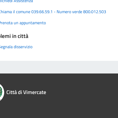
Richiedi Assistenza
Chiama il comune 039.66.59.1 - Numero verde 800.012.503
Prenota un appuntamento
lemi in città
Segnala disservizio
Città di Vimercate