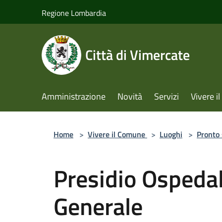
Salta al contenuto principale
Regione Lombardia
Città di Vimercate
Amministrazione
Novità
Servizi
Vivere 
Home
>
Vivere il Comune
>
Luoghi
>
Pronto
Presidio Ospedal
Generale