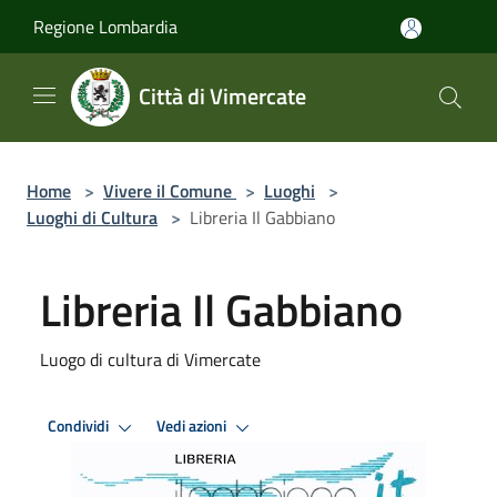
Salta al contenuto principale
Regione Lombardia
Città di Vimercate
Home
>
Vivere il Comune
>
Luoghi
>
Luoghi di Cultura
>
Libreria Il Gabbiano
Libreria Il Gabbiano
Luogo di cultura di Vimercate
Condividi
Vedi azioni