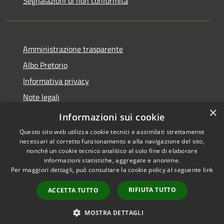
Segnalazioni di non conformità
Amministrazione trasparente
Albo Pretorio
Informativa privacy
Note legali
×
Dichiarazione di accessibilità
Informazioni sui cookie
Questo sito web utilizza cookie tecnici e assimilati strettamente
necessari al corretto funzionamento e alla navigazione del sito,
nonché un cookie tecnico analitico al solo fine di elaborare
informazioni statistiche, aggregate e anonime.
RSS
Copyright © 2026 • Città di
Per maggiori dettagli, può consultare la cookie policy al seguente
link
Accessibilità
Vimercate • Powered by
Privacy
Municipium
Accesso
•
RIFIUTA TUTTO
ACCETTA TUTTO
Cookie
redazione
Mappa del sito
MOSTRA DETTAGLI