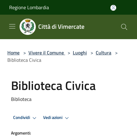
Salta al contenuto principale
Regione Lombardia
Città di Vimercate
Home
>
Vivere il Comune
>
Luoghi
>
Cultura
>
Biblioteca Civica
Biblioteca Civica
Biblioteca
Condividi
Vedi azioni
Argomenti: