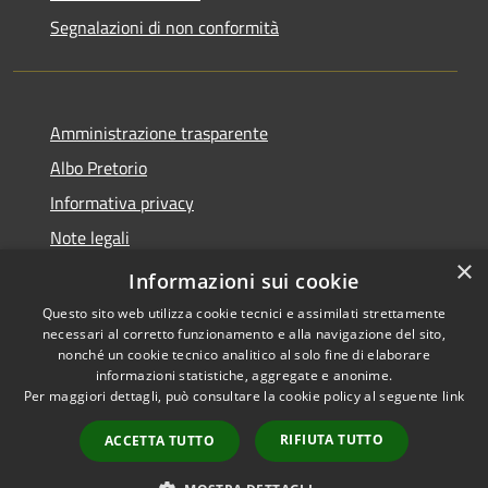
Segnalazioni di non conformità
Amministrazione trasparente
Albo Pretorio
Informativa privacy
Note legali
×
Dichiarazione di accessibilità
Informazioni sui cookie
Questo sito web utilizza cookie tecnici e assimilati strettamente
necessari al corretto funzionamento e alla navigazione del sito,
nonché un cookie tecnico analitico al solo fine di elaborare
informazioni statistiche, aggregate e anonime.
RSS
Copyright © 2026 • Città di
Per maggiori dettagli, può consultare la cookie policy al seguente
link
Accessibilità
Vimercate • Powered by
Privacy
Municipium
Accesso
•
RIFIUTA TUTTO
ACCETTA TUTTO
Cookie
redazione
Mappa del sito