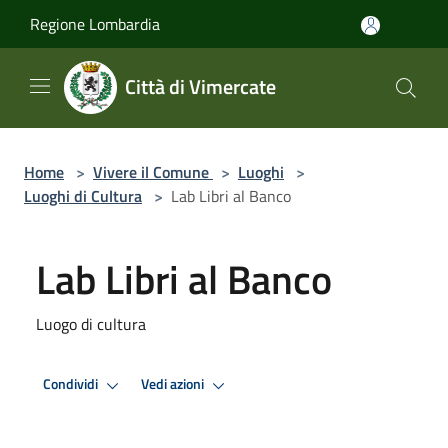
Salta al contenuto principale
Regione Lombardia
Città di Vimercate
Home
>
Vivere il Comune
>
Luoghi
>
Luoghi di Cultura
>
Lab Libri al Banco
Lab Libri al Banco
Luogo di cultura
Condividi
Vedi azioni