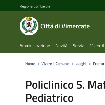
Salta al contenuto principale
Regione Lombardia
Città di Vimercate
Amministrazione
Novità
Servizi
Vivere 
Home
>
Vivere il Comune
>
Luoghi
>
Pronto
Policlinico S. M
Pediatrico