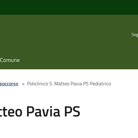
Seg
il Comune
 soccorso
>
Policlinico S. Matteo Pavia PS Pediatrico
atteo Pavia PS