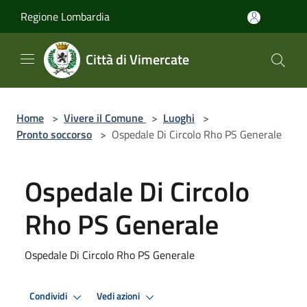
Salta al contenuto principale
Regione Lombardia
Città di Vimercate
Home
>
Vivere il Comune
>
Luoghi
>
Pronto soccorso
>
Ospedale Di Circolo Rho PS Generale
Ospedale Di Circolo
Rho PS Generale
Ospedale Di Circolo Rho PS Generale
Condividi
Vedi azioni