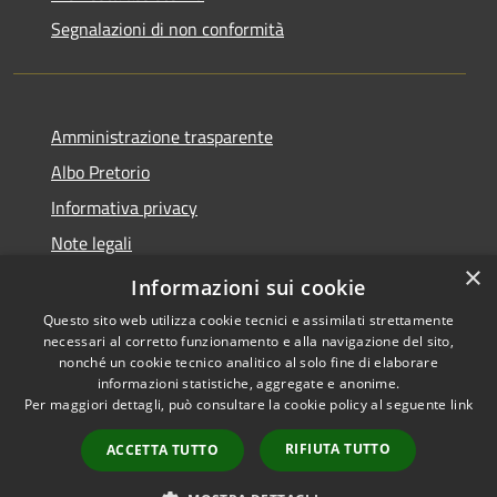
Segnalazioni di non conformità
Amministrazione trasparente
Albo Pretorio
Informativa privacy
Note legali
×
Dichiarazione di accessibilità
Informazioni sui cookie
Questo sito web utilizza cookie tecnici e assimilati strettamente
necessari al corretto funzionamento e alla navigazione del sito,
nonché un cookie tecnico analitico al solo fine di elaborare
informazioni statistiche, aggregate e anonime.
RSS
Copyright © 2026 • Città di
Per maggiori dettagli, può consultare la cookie policy al seguente
link
Accessibilità
Vimercate • Powered by
Privacy
Municipium
Accesso
•
RIFIUTA TUTTO
ACCETTA TUTTO
Cookie
redazione