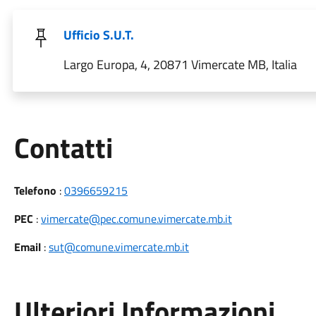
Ufficio S.U.T.
Largo Europa, 4, 20871 Vimercate MB, Italia
Utili
Contatti
Telefono
:
0396659215
PEC
:
vimercate@pec.comune.vimercate.mb.it
Email
:
sut@comune.vimercate.mb.it
Ulteriori Informazioni