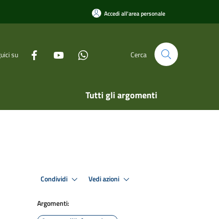
Accedi all'area personale
uici su
Cerca
Tutti gli argomenti
Condividi
Vedi azioni
Argomenti: