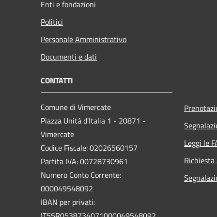
Enti e fondazioni
Politici
Personale Amministrativo
Documenti e dati
CONTATTI
Comune di Vimercate
Prenotaz
Piazza Unità d'Italia 1 - 20871 -
Segnalazi
Vimercate
Leggi le 
Codice Fiscale: 02026560157
Richiesta
Partita IVA: 00728730961
Numero Conto Corrente:
Segnalazi
000049548092
IBAN per privati:
IT55R0538734071000049548092