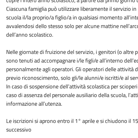
copre l’intero anno scolastico, a partire dal primo giorno 
Ciascuna famiglia può utilizzare liberamente il servizio 
scuola il/la proprio/a figlio/a in qualsiasi momento all’int
avvalendosi dello stesso solo per alcune mattine nell’arco
dell’anno scolastico.
Nelle giornate di fruizione del servizio, i genitori (o al
sono tenuti ad accompagnare i/le figli/e all’interno dell’e
personalmente agli operatori. Gli operatori delle attività 
previo riconoscimento, solo gli/le alunni/e iscritti/e al serv
In caso di sospensione dell’attività scolastica per scioper
caso di assenza del personale ausiliario della scuola, l’at
informazione all’utenza.
Le iscrizioni si aprono entro il 1° aprile e si chiudono il
successivo