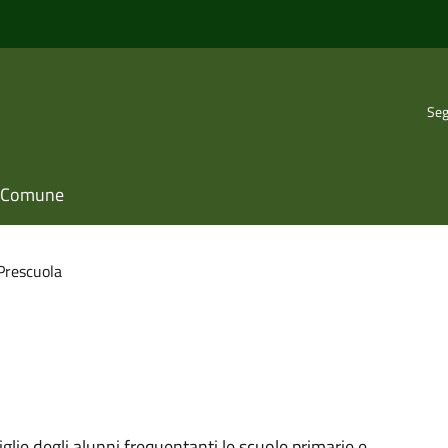
Seg
il Comune
Prescuola
iglie degli alunni frequentanti le scuole primarie e