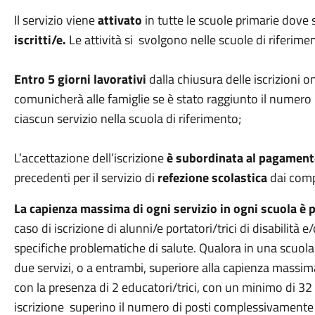
Il servizio viene
attivato
in tutte le scuole primarie dov
iscritti/e.
Le attività si svolgono nelle scuole di riferime
Entro 5 giorni lavorativi
dalla chiusura delle iscrizioni o
comunicherà alle famiglie se è stato raggiunto il numero m
ciascun servizio nella scuola di riferimento;
L’accettazione dell’iscrizione
è subordinata al pagamen
precedenti per il servizio di
refezione scolastica
dai comp
La capienza massima di ogni servizio in ogni scuola è p
caso di iscrizione di alunni/e portatori/trici di disabilità e
specifiche problematiche di salute. Qualora in una scuola 
due servizi, o a entrambi, superiore alla capienza massima
con la presenza di 2 educatori/trici, con un minimo di 32
iscrizione superino il numero di posti complessivamente di