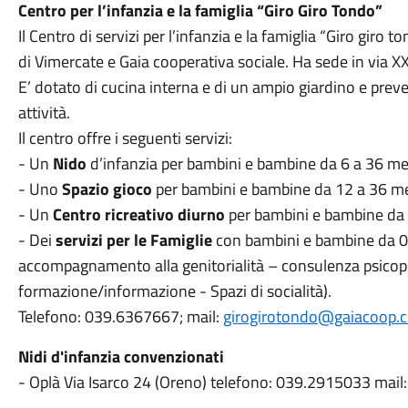
Centro per l’infanzia e la famiglia “Giro Giro Tondo”
Il Centro di servizi per l’infanzia e la famiglia “Giro gir
di Vimercate e Gaia cooperativa sociale. Ha sede in via X
E’ dotato di cucina interna e di un ampio giardino e preved
attività.
Il centro offre i seguenti servizi:
- Un
Nido
d’infanzia per bambini e bambine da 6 a 36 me
- Uno
Spazio gioco
per bambini e bambine da 12 a 36 me
- Un
Centro ricreativo diurno
per bambini e bambine da 
- Dei
servizi per le Famiglie
con bambini e bambine da 0 a
accompagnamento alla genitorialità – consulenza psicope
formazione/informazione - Spazi di socialità).
Telefono: 039.6367667; mail:
girogirotondo@gaiacoop.
Nidi d'infanzia convenzionati
- Oplà Via Isarco 24 (Oreno) telefono: 039.2915033 mail