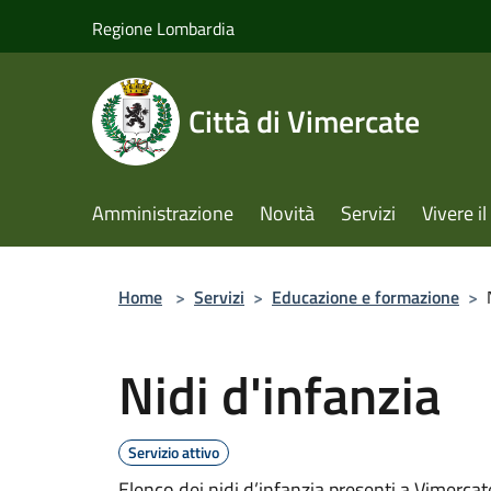
Salta al contenuto principale
Regione Lombardia
Città di Vimercate
Amministrazione
Novità
Servizi
Vivere 
Home
>
Servizi
>
Educazione e formazione
>
Nidi d'infanzia
Servizio attivo
Elenco dei nidi d’infanzia presenti a Vimercat