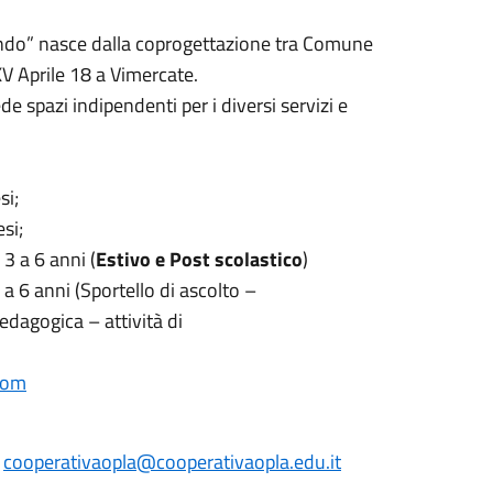
o tondo” nasce dalla coprogettazione tra Comune
XV Aprile 18 a Vimercate.
e spazi indipendenti per i diversi servizi e
si;
si;
3 a 6 anni (
Estivo e Post scolastico
)
 6 anni (Sportello di ascolto –
dagogica – attività di
com
:
cooperativaopla@cooperativaopla.edu.it