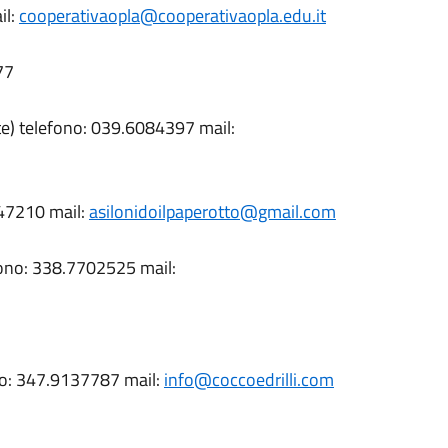
il:
cooperativaopla@cooperativaopla.edu.it
77
te) telefono: 039.6084397 mail:
947210 mail:
asilonidoilpaperotto@gmail.com
efono: 338.7702525 mail:
ono: 347.9137787 mail:
info@coccoedrilli.com