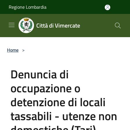
Salta al contenuto principale
Regione Lombardia
Città di Vimercate
Home
>
Denuncia di
occupazione o
detenzione di locali
tassabili - utenze non
domestiche (Tari)