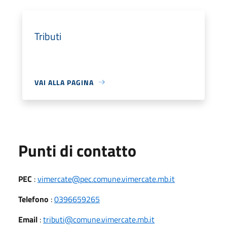
Tributi
VAI ALLA PAGINA
Punti di contatto
PEC
:
vimercate@pec.comune.vimercate.mb.it
Telefono
:
0396659265
Email
:
tributi@comune.vimercate.mb.it