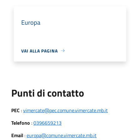
Europa
VAI ALLA PAGINA
Punti di contatto
PEC
:
vimercate@pec.comune.vimercate.mb.it
Telefono
:
0396659213
Email
:
europa@comune.vimercate.mb.it