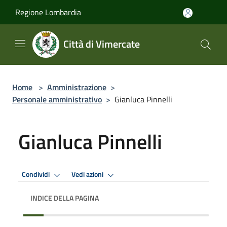
Salta al contenuto principale
Regione Lombardia
Città di Vimercate
Home
>
Amministrazione
>
Personale amministrativo
>
Gianluca Pinnelli
Gianluca Pinnelli
Condividi
Vedi azioni
INDICE DELLA PAGINA