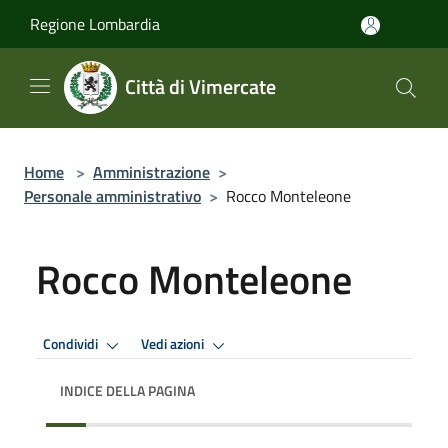
Salta al contenuto principale
Regione Lombardia
Città di Vimercate
Home
>
Amministrazione
>
Personale amministrativo
>
Rocco Monteleone
Rocco Monteleone
Condividi
Vedi azioni
INDICE DELLA PAGINA