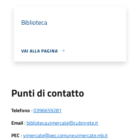
Biblioteca
VAI ALLA PAGINA
Punti di contatto
Telefono
:
0396659281
Email
:
biblioteca.vimercate@cubinrete.it
PEC
:
vimercate@pec.comune.vimercate.mb.it