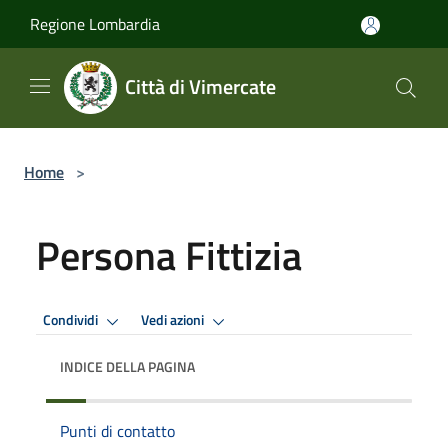
Salta al contenuto principale
Regione Lombardia
Città di Vimercate
Home
>
Persona Fittizia
Condividi
Vedi azioni
INDICE DELLA PAGINA
Punti di contatto