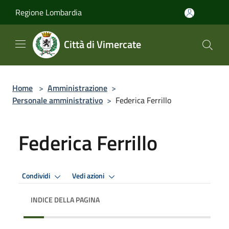
Salta al contenuto principale
Regione Lombardia
Città di Vimercate
Home
>
Amministrazione
>
Personale amministrativo
>
Federica Ferrillo
Federica Ferrillo
Condividi
Vedi azioni
INDICE DELLA PAGINA