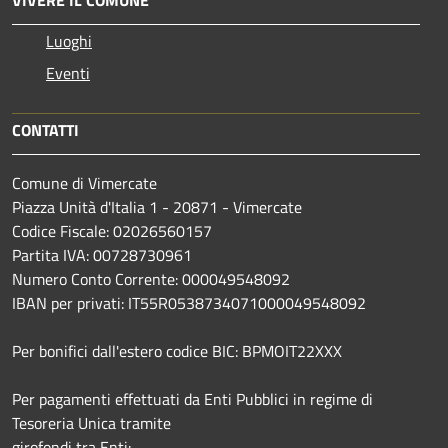
Luoghi
Eventi
CONTATTI
Comune di Vimercate
Piazza Unità d'Italia 1 - 20871 - Vimercate
Codice Fiscale: 02026560157
Partita IVA: 00728730961
Numero Conto Corrente: 000049548092
IBAN per privati: IT55R0538734071000049548092
Per bonifici dall'estero codice BIC: BPMOIT22XXX
Per pagamenti effettuati da Enti Pubblici in regime di
Tesoreria Unica tramite
girofondi tra Enti: