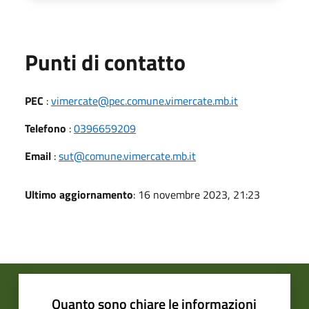
Punti di contatto
PEC
:
vimercate@pec.comune.vimercate.mb.it
Telefono
:
0396659209
Email
:
sut@comune.vimercate.mb.it
Ultimo aggiornamento
: 16 novembre 2023, 21:23
Quanto sono chiare le informazioni