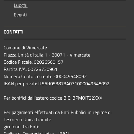
Luoghi
Eventi
CONTATTI
Comune di Vimercate
Piazza Unità d'Italia 1 - 20871 - Vimercate
Codice Fiscale: 02026560157
Partita IVA: 00728730961
Numero Conto Corrente: 000049548092
IBAN per privati: IT55R0538734071000049548092
Per bonifici dall'estero codice BIC: BPMOIT22XXX
Per pagamenti effettuati da Enti Pubblici in regime di
Tesoreria Unica tramite
girofondi tra Enti:
Codice di Tesoreria Unica - IBAN