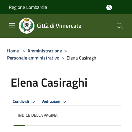
Salta al contenuto principale
Regione Lombardia
Città di Vimercate
Home
>
Amministrazione
>
Personale amministrativo
>
Elena Casiraghi
Elena Casiraghi
Condividi
Vedi azioni
INDICE DELLA PAGINA