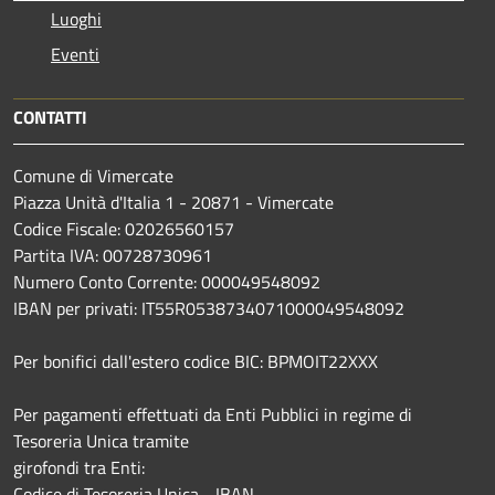
Luoghi
Eventi
CONTATTI
Comune di Vimercate
Piazza Unità d'Italia 1 - 20871 - Vimercate
Codice Fiscale: 02026560157
Partita IVA: 00728730961
Numero Conto Corrente: 000049548092
IBAN per privati: IT55R0538734071000049548092
Per bonifici dall'estero codice BIC: BPMOIT22XXX
Per pagamenti effettuati da Enti Pubblici in regime di
Tesoreria Unica tramite
girofondi tra Enti:
Codice di Tesoreria Unica - IBAN