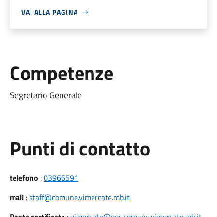
VAI ALLA PAGINA
Competenze
Segretario Generale
Punti di contatto
telefono
:
03966591
mail
:
staff@comune.vimercate.mb.it
Posta certificata
:
vimercate@pec.comune.vimercate.mb.it