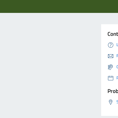
Cont
Prob