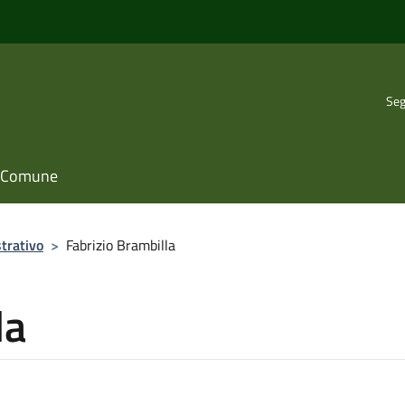
Seg
il Comune
trativo
>
Fabrizio Brambilla
la