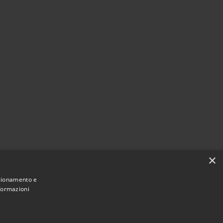
×
nzionamento e
nformazioni