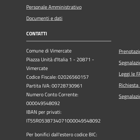
Personale Amministrativo
Documenti e dati
CONTATTI
Comune di Vimercate
Prenotaz
Piazza Unità d'Italia 1 - 20871 -
Segnalazi
Vimercate
Leggi le 
Codice Fiscale: 02026560157
Richiesta
Partita IVA: 00728730961
Numero Conto Corrente:
Segnalazi
000049548092
IBAN per privati:
IT55R0538734071000049548092
Per bonifici dall'estero codice BIC: