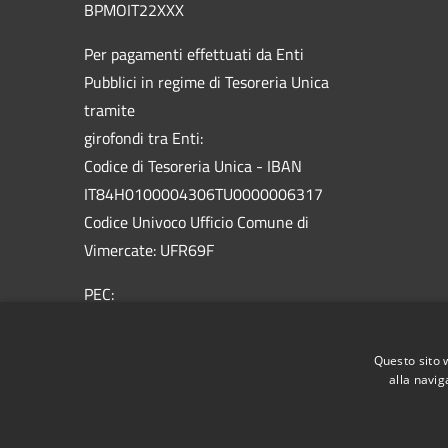
BPMOIT22XXX
Per pagamenti effettuati da Enti
Pubblici in regime di Tesoreria Unica
tramite
girofondi tra Enti:
Codice di Tesoreria Unica - IBAN
IT84H0100004306TU0000006317
Codice Univoco Ufficio Comune di
Vimercate: UFR69F
PEC:
vimercate@pec.comune.vimercate.mb.it
Centralino Unico: 039.66.59.1 - Numero
Questo sito 
verde 800.012.503
alla navig