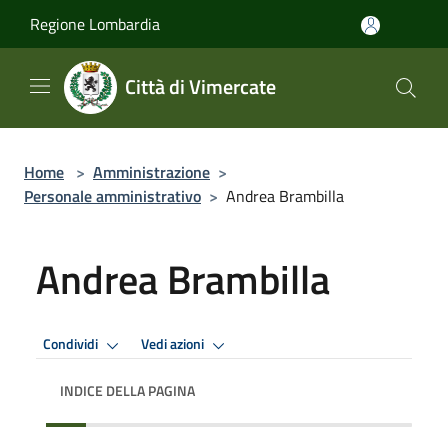
Salta al contenuto principale
Regione Lombardia
Città di Vimercate
Home
>
Amministrazione
>
Personale amministrativo
>
Andrea Brambilla
Andrea Brambilla
Condividi
Vedi azioni
INDICE DELLA PAGINA