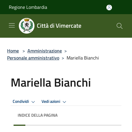
Salta al contenuto principale
Regione Lombardia
Città di Vimercate
Home
>
Amministrazione
>
Personale amministrativo
>
Mariella Bianchi
Mariella Bianchi
Condividi
Vedi azioni
INDICE DELLA PAGINA