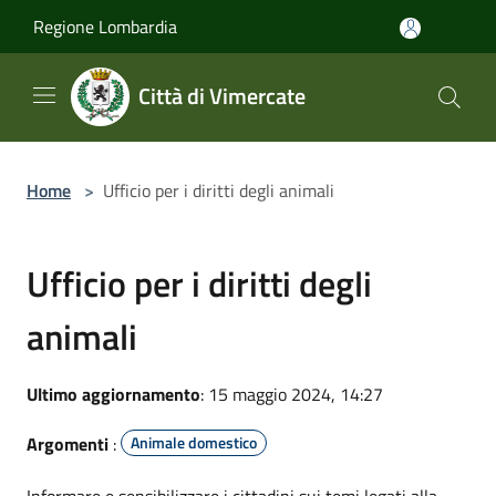
Salta al contenuto principale
Regione Lombardia
Città di Vimercate
Home
>
Ufficio per i diritti degli animali
Ufficio per i diritti degli
animali
Ultimo aggiornamento
: 15 maggio 2024, 14:27
Argomenti
:
Animale domestico
Informare e sensibilizzare i cittadini sui temi legati alla