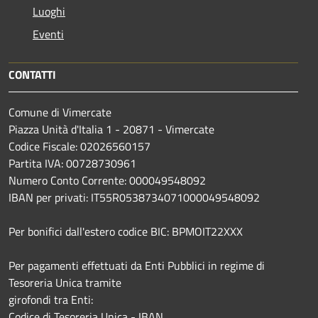
Luoghi
Eventi
CONTATTI
Comune di Vimercate
Piazza Unità d'Italia 1 - 20871 - Vimercate
Codice Fiscale: 02026560157
Partita IVA: 00728730961
Numero Conto Corrente: 000049548092
IBAN per privati: IT55R0538734071000049548092
Per bonifici dall'estero codice BIC: BPMOIT22XXX
Per pagamenti effettuati da Enti Pubblici in regime di
Tesoreria Unica tramite
girofondi tra Enti:
Codice di Tesoreria Unica - IBAN