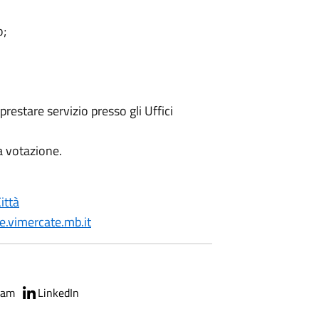
o;
restare servizio presso gli Uffici
la votazione.
ittà
.vimercate.mb.it
ram
LinkedIn