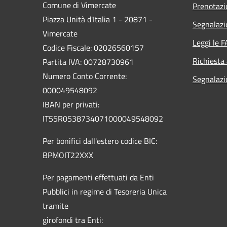
Comune di Vimercate
Prenotaz
Piazza Unità d'Italia 1 - 20871 -
Segnalazi
Vimercate
Leggi le 
Codice Fiscale: 02026560157
Richiesta
Partita IVA: 00728730961
Numero Conto Corrente:
Segnalazi
000049548092
IBAN per privati:
IT55R0538734071000049548092
Per bonifici dall'estero codice BIC:
BPMOIT22XXX
Per pagamenti effettuati da Enti
Pubblici in regime di Tesoreria Unica
tramite
girofondi tra Enti: