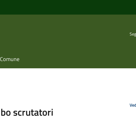
Seg
il Comune
Ved
lbo scrutatori