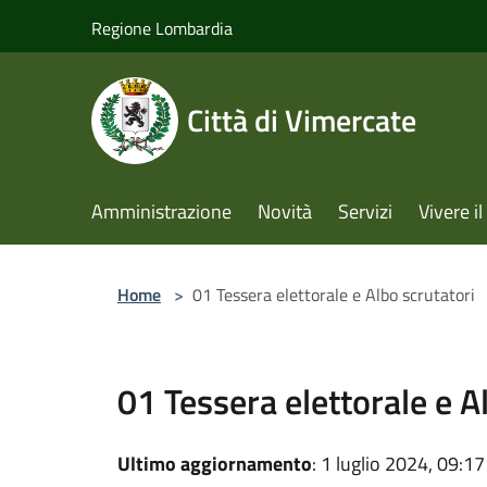
Salta al contenuto principale
Regione Lombardia
Città di Vimercate
Amministrazione
Novità
Servizi
Vivere 
Home
>
01 Tessera elettorale e Albo scrutatori
01 Tessera elettorale e A
Ultimo aggiornamento
: 1 luglio 2024, 09:17