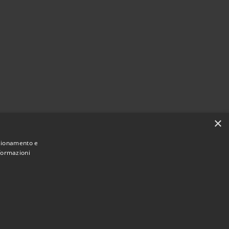
×
nzionamento e
nformazioni
Municipium
Accesso redazione
 Vimercate • Powered by
•