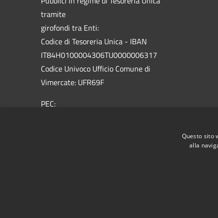
Pubblici in regime di Tesoreria Unica
tramite
girofondi tra Enti:
Codice di Tesoreria Unica - IBAN
IT84H0100004306TU0000006317
Codice Univoco Ufficio Comune di
Vimercate: UFR69F
PEC:
vimercate@pec.comune.vimercate.mb.it
Centralino Unico: 039.66.59.1 - Numero
Questo sito 
verde 800.012.503
alla navig
RSS
Accessibilità
Privacy
Cookie
Mappa de