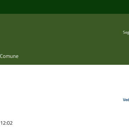
Seg
il Comune
Ved
 12:02