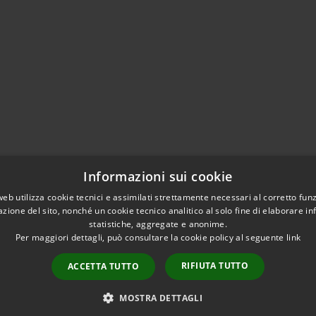
Informazioni sui cookie
web utilizza cookie tecnici e assimilati strettamente necessari al corretto fu
azione del sito, nonché un cookie tecnico analitico al solo fine di elaborare i
statistiche, aggregate e anonime.
Per maggiori dettagli, può consultare la cookie policy al seguente
link
RIFIUTA TUTTO
ACCETTA TUTTO
l sito
Copyright © 2026 • Città di
MOSTRA DETTAGLI