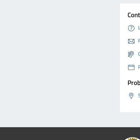
Cont
Prob