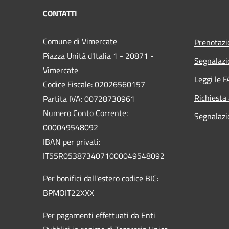
CONTATTI
Comune di Vimercate
Prenotaz
Piazza Unità d'Italia 1 - 20871 -
Segnalazi
Vimercate
Leggi le 
Codice Fiscale: 02026560157
Richiesta
Partita IVA: 00728730961
Numero Conto Corrente:
Segnalazi
000049548092
IBAN per privati:
IT55R0538734071000049548092
Per bonifici dall'estero codice BIC:
BPMOIT22XXX
Per pagamenti effettuati da Enti