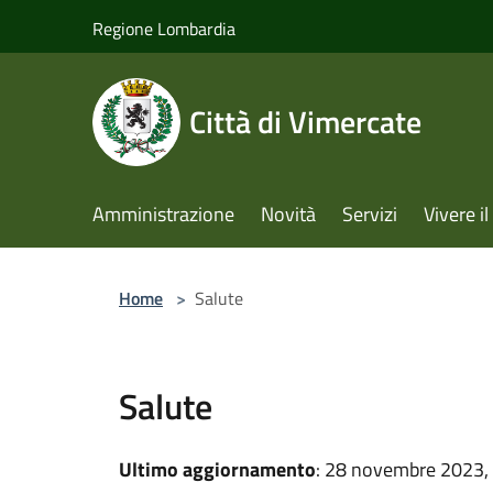
Salta al contenuto principale
Regione Lombardia
Città di Vimercate
Amministrazione
Novità
Servizi
Vivere 
Home
>
Salute
Salute
Ultimo aggiornamento
: 28 novembre 2023,