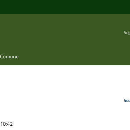
Seg
il Comune
Ved
 10:42