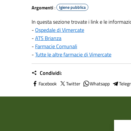
Argomenti
:
Igiene pubblica
In questa sezione trovate i link e le informazio
-
Ospedale di Vimercate
-
ATS Brianza
-
Farmacie Comunali
-
Tutte le altre farmacie di Vimercate
Condividi:
Facebook
Twitter
Whatsapp
Teleg