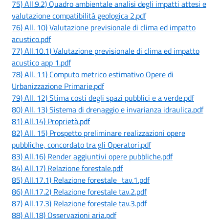
75) All.9.2) Quadro ambientale analisi degli impatti attesi e
valutazione compatibilità geologica 2.pdf
76) All. 10) Valutazione previsionale di clima ed impatto
acustico.pdf
77) All.10.1) Valutazione previsionale di clima ed impatto
acustico app 1.pdf
78) All. 11) Computo metrico estimativo Opere di
Urbanizzazione Primarie.pdf
79) All. 12) Stima costi degli spazi pubblici e a verde.pdf
80) All. 13) Sistema di drenaggio e invarianza idraulica.pdf
81) All.14) Proprietà.pdf
82) All. 15) Prospetto preliminare realizzazioni opere
pubbliche, concordato tra gli Operatori.pdf
83) All.16) Render aggiuntivi opere pubbliche.pdf
84) All.17) Relazione forestale.pdf
85) All.17.1) Relazione forestale_tav.1.pdf
86) All.17.2) Relazione forestale tav.2.pdf
87) All.17.3) Relazione forestale tav.3.pdf
88) All.18) Osservazioni aria.pdf