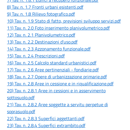
8) Tav. n. 1.7 Fronti urbani esistenti.pdf
9) Tav. n. 1.8 Rilievo fotografico.pdf
10) Tav. n. 1.9 Stato di fatto, previsioni sviluppo servizi.pdf
11) Tav. n. 2.0 Foto inserimento planivolumetrico.pdf
12) Tav. n. 2.1 Planivolumetrico.pdf
13) Tav. n. 2.2 Destinazioni d'uso.pdf
14) Tav. n. 2.3 Azzonamento funzionale.pdf
15) Tav. n. 2.4 Prescrizioni.pdf
16) Tav. n. 2.5 Calcolo standard urbanistici.pdf
17) Tav. n. 2.6 Aree pertinenziali - fondiarie.pdf
18) Tav. n. 2.7 Opere di urbanizzazione primarie.pdf
19) Tav. n. 2.8 Aree in cessione e in riqualificazione.pdf
20) Tav. n. 2.8.1 Aree in cessioni e in asservimento
sottosuolo.pdf
21) Tav. n. 2.8.2 Aree soggette a servitu perpetue di
soprasuolo.pdf
22) Tav. n. 2.8.3 Superfici aggettanti.pdf
23) Tav. n. 2.8.4 Superfici extrambito.pdf