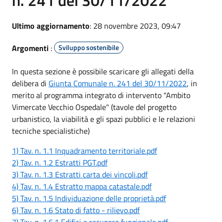
Ultimo aggiornamento
: 28 novembre 2023, 09:47
Argomenti
:
Sviluppo sostenibile
In questa sezione è possibile scaricare gli allegati della
delibera di
Giunta Comunale n. 241 del 30/11/2022
, in
merito al programma integrato di intervento "Ambito
Vimercate Vecchio Ospedale" (tavole del progetto
urbanistico, la viabilità e gli spazi pubblici e le relazioni
tecniche specialistiche)
1) Tav. n. 1.1 Inquadramento territoriale.pdf
2) Tav. n. 1.2 Estratti PGT.pdf
3) Tav. n. 1.3 Estratti carta dei vincoli.pdf
4) Tav. n. 1.4 Estratto mappa catastale.pdf
5) Tav. n. 1.5 Individuazione delle proprietà.pdf
6) Tav. n. 1.6 Stato di fatto - rilievo.pdf
7) Tav. n. 1.6.1 Edifici a recupero funzionale.pdf