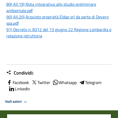
89) All.19) Nota integrativa allo studio preliminare
ambientale.pdf
90) All.20) Acquisto proprietà Eldap srl da parte di Devero
spa.pdf
91) Decreto n. 8312 del 13 giugno 22 Regione Lombardia e
relazione istruttoria
Condividi:
Facebook
Twitter
Whatsapp
Telegram
LinkedIn
Vedi azioni