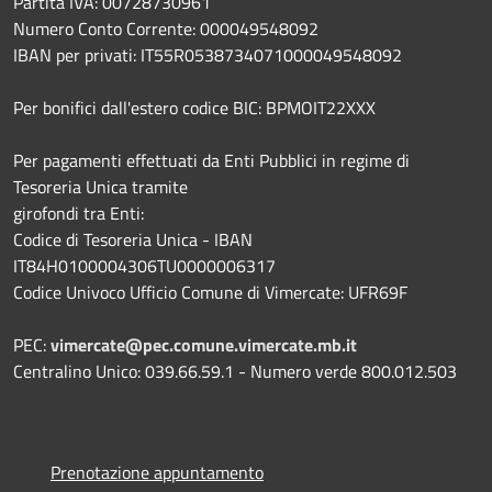
Partita IVA: 00728730961
Numero Conto Corrente: 000049548092
IBAN per privati: IT55R0538734071000049548092
Per bonifici dall'estero codice BIC: BPMOIT22XXX
Per pagamenti effettuati da Enti Pubblici in regime di
Tesoreria Unica tramite
girofondi tra Enti:
Codice di Tesoreria Unica - IBAN
IT84H0100004306TU0000006317
Codice Univoco Ufficio Comune di Vimercate: UFR69F
PEC:
vimercate@pec.comune.vimercate.mb.it
Centralino Unico: 039.66.59.1 - Numero verde 800.012.503
Prenotazione appuntamento