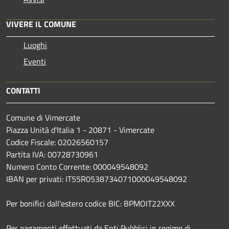
VIVERE IL COMUNE
Luoghi
Eventi
CONTATTI
Comune di Vimercate
Piazza Unità d'Italia 1 - 20871 - Vimercate
Codice Fiscale: 02026560157
Partita IVA: 00728730961
Numero Conto Corrente: 000049548092
IBAN per privati: IT55R0538734071000049548092
Per bonifici dall'estero codice BIC: BPMOIT22XXX
Per pagamenti effettuati da Enti Pubblici in regime di