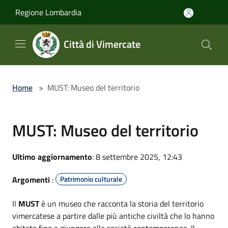
Salta al contenuto principale
Regione Lombardia
Città di Vimercate
Home
>
MUST: Museo del territorio
MUST: Museo del territorio
Ultimo aggiornamento
: 8 settembre 2025, 12:43
Argomenti
:
Patrimonio culturale
Il
MUST
è un museo che racconta la storia del territorio
vimercatese a partire dalle più antiche civiltà che lo hanno
abitato fino a giungere alla società contemporanea. Il