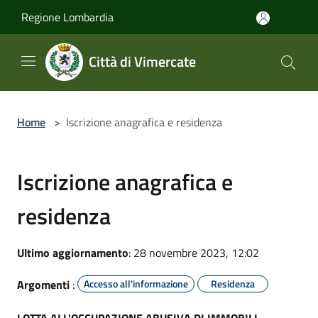
Salta al contenuto principale
Regione Lombardia
Città di Vimercate
Home
>
Iscrizione anagrafica e residenza
Iscrizione anagrafica e
residenza
Ultimo aggiornamento
: 28 novembre 2023, 12:02
Argomenti
:
Accesso all'informazione
Residenza
LOTTA ALL'OCCUPAZIONE ABUSIVA DI IMMOBILI