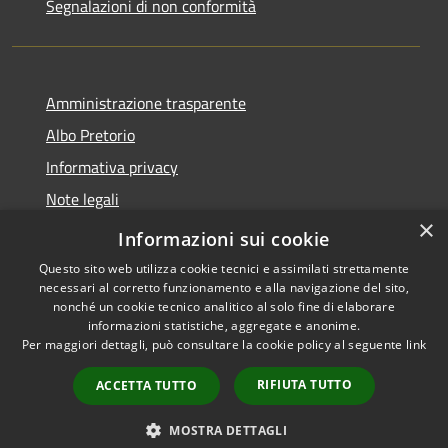
Segnalazioni di non conformità
Amministrazione trasparente
Albo Pretorio
Informativa privacy
Note legali
×
Dichiarazione di accessibilità
Informazioni sui cookie
Questo sito web utilizza cookie tecnici e assimilati strettamente
necessari al corretto funzionamento e alla navigazione del sito,
nonché un cookie tecnico analitico al solo fine di elaborare
informazioni statistiche, aggregate e anonime.
RSS
Copyright © 2026 • Città di
Per maggiori dettagli, può consultare la cookie policy al seguente
link
Accessibilità
Vimercate • Powered by
Privacy
Municipium
Accesso
•
RIFIUTA TUTTO
ACCETTA TUTTO
Cookie
redazione
Mappa del sito
MOSTRA DETTAGLI