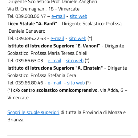
Dirigente Scolastico: Prof. Daniele Zangheri
Via B. Cremagnani, 18 - Vimercate
Tel. 039.608.06.47 –
e-mail
-
sito web
Liceo Statale "A. Banfi"
- Dirigente Scolastico: Prof.ssa
Daniela Canavero
Tel. 039.685.22.63 -
e-mail
-
sito web
(*)
Istituto di Istruzione Superiore "E. Vanoni"
- Dirigente
Scolastico: Prof.ssa Maria Teresa Chieli
Tel. 039.66.63.03 -
e-mail
-
sito web
(*)
Istituto di Istruzione Superiore "A. Einstein
"
- Dirigente
Scolastico: Prof.ssa Stefania Cera
Tel. 039.66.80.46 -
e-mail
-
sito web
(*)
(*)
c
/o
centro scolastico omnicomprensivo
, via Adda, 6 –
Vimercate
Scopri le scuole superiori
di tutta la Provincia di Monza e
Brianza