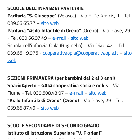
SCUOLE DELL'INFANZIA PARITARIE
Paritaria "S. Giuseppe"
(Velasca) - Via E. De Amicis, 1 - Tel.
039.66.65.77 –
sito web
Paritaria "Asilo Infantile di Oreno"
(Oreno) - Via Piave, 29
- Tel. 039.66.87.49 –
e-mail
-
sito web
Scuola dell’infanzia Oplà (Ruginello) – Via Diaz, 42 - Tel.
039.66.19.975 -
cooperativaopla@cooperativaopla.it
–
sito
web
SEZIONI PRIMAVERA
(per bambini dai 2 ai 3 anni)
SpazioAperto -
GAIA cooperativa sociale onlus
- Via
Fiume - Tel. 039.608.43.97 –
e-mail
–
sito web
"Asilo Infantile di Oreno" (Oreno)
- Via Piave, 29 - Tel.
039.66.87.49 –
sito web
SCUOLE SECONDARIE DI SECONDO GRADO
Istituto di Istruzione Superiore "V. Floriani"