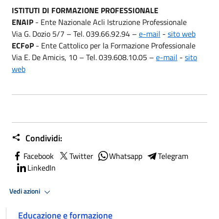
ISTITUTI DI FORMAZIONE PROFESSIONALE
ENAIP
- Ente Nazionale Acli Istruzione Professionale
Via G. Dozio 5/7 – Tel. 039.66.92.94 –
e-mail
-
sito web
ECFoP
- Ente Cattolico per la Formazione Professionale
Via E. De Amicis, 10 – Tel. 039.608.10.05 –
e-mail
-
sito
web
Condividi:
Facebook
Twitter
Whatsapp
Telegram
LinkedIn
Vedi azioni
Educazione e formazione