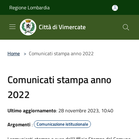
Salta al contenuto principale
Regione Lombardia
Città di Vimercate
Home
>
Comunicati stampa anno 2022
Comunicati stampa anno
2022
Ultimo aggiornamento
: 28 novembre 2023, 10:40
Argomenti
:
Comunicazione istituzionale
I comunicati stampa a cura dell'Ufficio Stampa del Comune