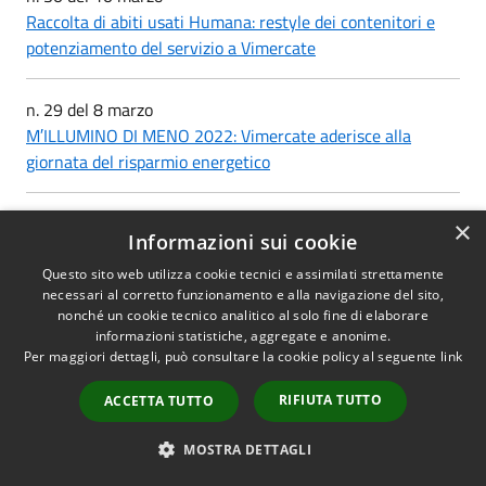
Raccolta di abiti usati Humana: restyle dei contenitori e
potenziamento del servizio a Vimercate
n. 29 del 8 marzo
M′ILLUMINO DI MENO 2022: Vimercate aderisce alla
giornata del risparmio energetico
n. 28 del 4 marzo
×
Informazioni sui cookie
Commercio locale ed emergenza abitativa, fondi e
contributi contro la crisi
Questo sito web utilizza cookie tecnici e assimilati strettamente
necessari al corretto funzionamento e alla navigazione del sito,
nonché un cookie tecnico analitico al solo fine di elaborare
n. 27 del 4 marzo
informazioni statistiche, aggregate e anonime.
Per maggiori dettagli, può consultare la cookie policy al seguente
link
Nuovi interventi deliberati alla Giunta alla scuola
secondaria di primo grado Saltini a Oreno e al cimitero di
RIFIUTA TUTTO
ACCETTA TUTTO
Vimercate
MOSTRA DETTAGLI
n. 26 del 1 marzoo