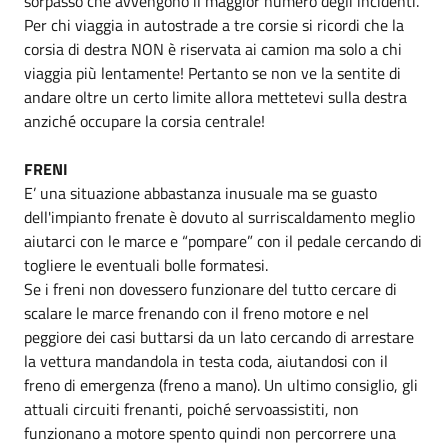
sorpasso che avvengono il maggior numero degli incidenti.
Per chi viaggia in autostrade a tre corsie si ricordi che la
corsia di destra NON è riservata ai camion ma solo a chi
viaggia più lentamente! Pertanto se non ve la sentite di
andare oltre un certo limite allora mettetevi sulla destra
anziché occupare la corsia centrale!
FRENI
E’ una situazione abbastanza inusuale ma se guasto
dell'impianto frenate è dovuto al surriscaldamento meglio
aiutarci con le marce e “pompare” con il pedale cercando di
togliere le eventuali bolle formatesi.
Se i freni non dovessero funzionare del tutto cercare di
scalare le marce frenando con il freno motore e nel
peggiore dei casi buttarsi da un lato cercando di arrestare
la vettura mandandola in testa coda, aiutandosi con il
freno di emergenza (freno a mano). Un ultimo consiglio, gli
attuali circuiti frenanti, poiché servoassistiti, non
funzionano a motore spento quindi non percorrere una