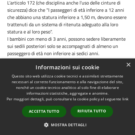
L'articolo 172 (che disciplina anche l'uso delle cinture di
sicurezza) dice che "I passeggeri di età inferiore a 12 anni
che abbiano una statura inferiore a 1,50 m, devono essere
trattenuti da un sistema di ritenuta adeguato alla loro
statura e al loro peso".
I bambini con meno di 3 anni, possono sedere liberamente
sui sedili posteriori solo se accompagnati di almeno un
passeggero di età non inferiore ai sedici anni.
Trasportare i bambini senza precauzioni o utilizzare
×
Informazioni sui cookie
scorrettamente gli appositi sistemi di ritenuta è, oltre che
una grave imprudenza, anche una violazione del Codice
Questo sito web utilizza cookie tecnici e assimilati strettamente
della strada. Per questo è prevista una sanzione pecuniaria
necessari al corretto funzionamento e alla navigazione del sito,
nonché un cookie tecnico analitico al solo fine di elaborare
pari a 68,25 euro e la detrazioni di 5 punti dalla patente
informazioni statistiche, aggregate e anonime.
(su un totale di 20).
Per maggiori dettagli, può consultare la cookie policy al seguente
link
CLASSIFICAZIONE DEI SEGGIOLINI
RIFIUTA TUTTO
ACCETTA TUTTO
I seggiolini per il trasporto dei bambini in auto si
distinguono a seconda del peso del bambino da trasportare.
MOSTRA DETTAGLI