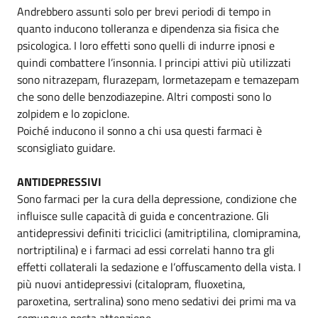
Andrebbero assunti solo per brevi periodi di tempo in
quanto inducono tolleranza e dipendenza sia fisica che
psicologica. I loro effetti sono quelli di indurre ipnosi e
quindi combattere l’insonnia. I principi attivi più utilizzati
sono nitrazepam, flurazepam, lormetazepam e temazepam
che sono delle benzodiazepine. Altri composti sono lo
zolpidem e lo zopiclone.
Poiché inducono il sonno a chi usa questi farmaci è
sconsigliato guidare.
ANTIDEPRESSIVI
Sono farmaci per la cura della depressione, condizione che
influisce sulle capacità di guida e concentrazione. Gli
antidepressivi definiti triciclici (amitriptilina, clomipramina,
nortriptilina) e i farmaci ad essi correlati hanno tra gli
effetti collaterali la sedazione e l’offuscamento della vista. I
più nuovi antidepressivi (citalopram, fluoxetina,
paroxetina, sertralina) sono meno sedativi dei primi ma va
comunque posta attenzione.