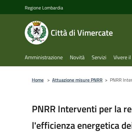
Salta al contenuto principale
Regione Lombardia
Città di Vimercate
Amministrazione
Novità
Servizi
Vivere 
Home
>
Attuazione misure PNRR
>
PNRR Interv
PNRR Interventi per la res
l'efficienza energetica d