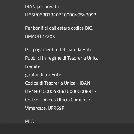
IBAN per privati:
IT55R0538734071000049548092
Per bonifici dall'estero codice BIC:
BPMOIT22XXX
Per pagamenti effettuati da Enti
Pubblici in regime di Tesoreria Unica
tramite
girofondi tra Enti:
Codice di Tesoreria Unica - IBAN
IT84H0100004306TU0000006317
Codice Univoco Ufficio Comune di
Vimercate: UFR69F
PEC:
vimercate@pec.comune.vimercate.mb.it