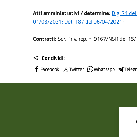
Atti amministrativi / determine:
Dlg. 71 de
01/03/2021;
Det. 187 del 06/04/2021
;
Contratti:
Scr. Priv. rep. n. 9167/NSR del 1
Condividi:
Facebook
Twitter
Whatsapp
Teleg